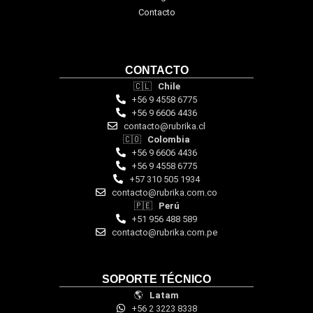
Contacto
CONTACTO
🇨🇱
Chile
+56 9 4558 6775
+56 9 6606 4436
contacto@rubrika.cl
🇨🇴
Colombia
+56 9 6606 4436
+56 9 4558 6775
‪+57 310 505 1934‬
contacto@rubrika.com.co
🇵🇪
Perú
+51 956 488 589
contacto@rubrika.com.pe
SOPORTE TÉCNICO
🌎
Latam
+56 2 3223 8338