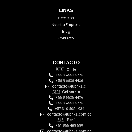
LINKS
Servicios
Nuestra Empresa
Blog
Contacto
CONTACTO
🇨🇱
Chile
+56 9 4558 6775
+56 9 6606 4436
contacto@rubrika.cl
🇨🇴
Colombia
+56 9 6606 4436
+56 9 4558 6775
‪+57 310 505 1934‬
contacto@rubrika.com.co
🇵🇪
Perú
+51 956 488 589
contacto@rubrika.com.pe