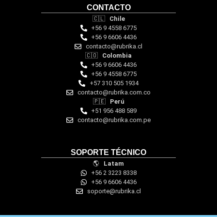
CONTACTO
🇨🇱
Chile
+56 9 4558 6775
+56 9 6606 4436
contacto@rubrika.cl
🇨🇴
Colombia
+56 9 6606 4436
+56 9 4558 6775
‪+57 310 505 1934‬
contacto@rubrika.com.co
🇵🇪
Perú
+51 956 488 589
contacto@rubrika.com.pe
SOPORTE TÉCNICO
🌎
Latam
+56 2 3223 8338
+56 9 6606 4436
soporte@rubrika.cl