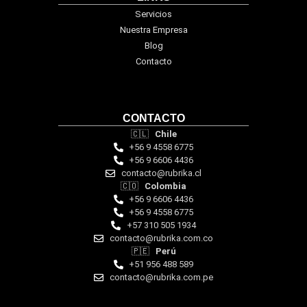
Servicios
Nuestra Empresa
Blog
Contacto
CONTACTO
🇨🇱
Chile
+56 9 4558 6775
+56 9 6606 4436
contacto@rubrika.cl
🇨🇴
Colombia
+56 9 6606 4436
+56 9 4558 6775
‪+57 310 505 1934‬
contacto@rubrika.com.co
🇵🇪
Perú
+51 956 488 589
contacto@rubrika.com.pe