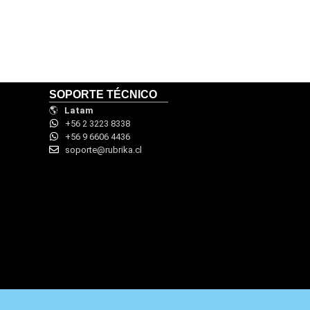
SOPORTE TÉCNICO
🌎
Latam
+56 2 3223 8338
+56 9 6606 4436
soporte@rubrika.cl