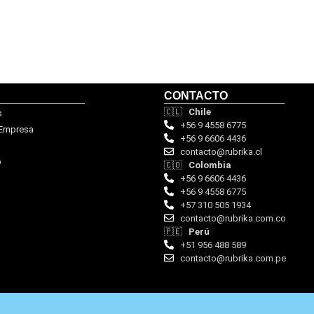
CONTACTO
🇨🇱
Chile
s
+56 9 4558 6775
 Empresa
+56 9 6606 4436
contacto@rubrika.cl
o
🇨🇴
Colombia
+56 9 6606 4436
+56 9 4558 6775
‪+57 310 505 1934‬
contacto@rubrika.com.co
🇵🇪
Perú
+51 956 488 589
contacto@rubrika.com.pe