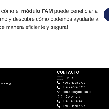
e cómo el
módulo FAM
puede beneficiar a
smo y descubre cómo podemos ayudarte a
de manera eficiente y segura!
CONTACTO
🇨🇱
Chile
s
+56 9 4558 6775
 Empresa
+56 9 6606 4436
contacto@rubrika.cl
o
🇨🇴
Colombia
+56 9 6606 4436
+56 9 4558 6775