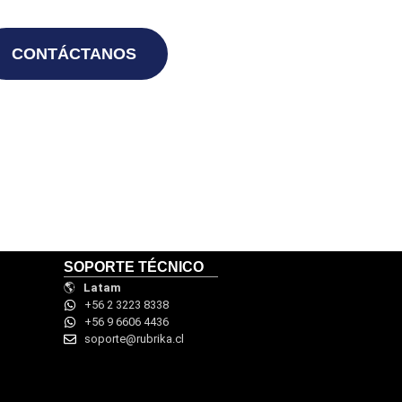
CONTÁCTANOS
SOPORTE TÉCNICO
🌎
Latam
+56 2 3223 8338
+56 9 6606 4436
soporte@rubrika.cl